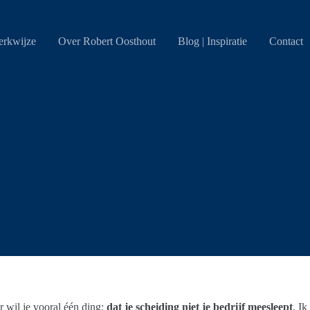
rkwijze
Over Robert Oosthout
Blog | Inspiratie
Contact
er wil je vooral één ding:
dat je scheiding niet je bedrijf meesleept
. I