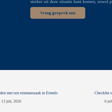
sterker uit deze situatie kunt komen, zowel pe
Vraag gesprek aan
iden met een eenmanszaak in Ermelo
Checklist 
13 juli, 2026
6 ju