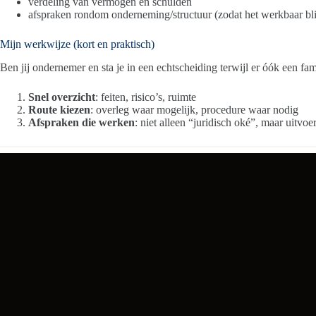
verdeling van vermogen en schulden
afspraken rondom onderneming/structuur (zodat het werkbaar blij
Mijn werkwijze (kort en praktisch)
Ben jij ondernemer en sta je in een echtscheiding terwijl er óók een fami
Snel overzicht
: feiten, risico’s, ruimte
Route kiezen
: overleg waar mogelijk, procedure waar nodig
Afspraken die werken
: niet alleen “juridisch oké”, maar uitvoe