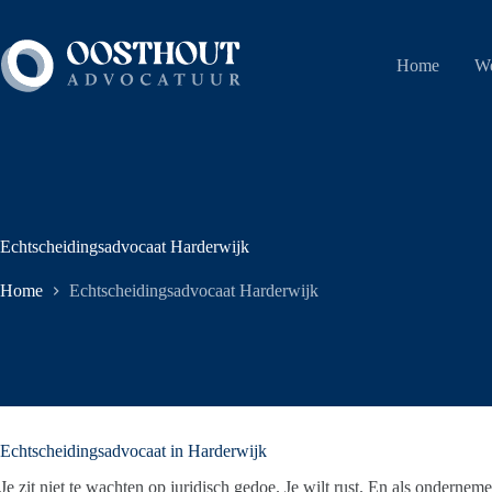
Ga
naar
de
Home
We
inhoud
Echtscheidingsadvocaat Harderwijk
Home
Echtscheidingsadvocaat Harderwijk
Echtscheidingsadvocaat in Harderwijk
Je zit niet te wachten op juridisch gedoe. Je wilt rust. En als ondernem