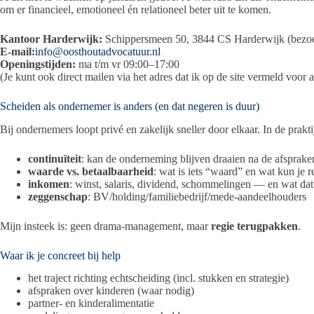
om er financieel, emotioneel én relationeel beter uit te komen.
Kantoor Harderwijk:
Schippersmeen 50, 3844 CS Harderwijk (bezoe
E-mail:
info@oosthoutadvocatuur.nl
Openingstijden:
ma t/m vr 09:00–17:00
(Je kunt ook direct mailen via het adres dat ik op de site vermeld voor
Scheiden als ondernemer is anders (en dat negeren is duur)
Bij ondernemers loopt privé en zakelijk sneller door elkaar. In de prakt
continuïteit
: kan de onderneming blijven draaien na de afsprake
waarde vs. betaalbaarheid
: wat is iets “waard” en wat kun je r
inkomen
: winst, salaris, dividend, schommelingen — en wat dat
zeggenschap
: BV/holding/familiebedrijf/mede-aandeelhouders
Mijn insteek is: geen drama-management, maar
regie terugpakken
.
Waar ik je concreet bij help
het traject richting echtscheiding (incl. stukken en strategie)
afspraken over kinderen (waar nodig)
partner- en kinderalimentatie