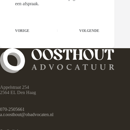
een afspraak.
VORIGE
VOLGENDE
Appelstraat 254
2564 EL Den Haag
070-2505661
a.r.oosthout@obadvocaten.nl